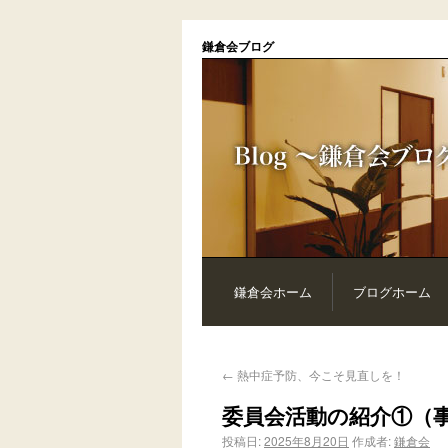
鎌倉会ブログ
鎌倉会ホーム
ブログホーム
←
熱中症予防、今こそ見直しを！
委員会活動の紹介①（
投稿日:
2025年8月20日
作成者:
鎌倉会