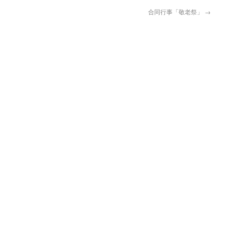
）
合同行事「敬老祭」
→