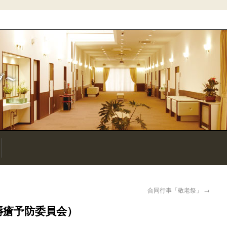
）
合同行事「敬老祭」
→
褥瘡予防委員会）