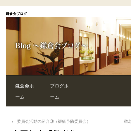
鎌倉会ブログ
鎌倉会ホ
ブログホ
ーム
ーム
←
委員会活動の紹介③（褥瘡予防委員会）
敬