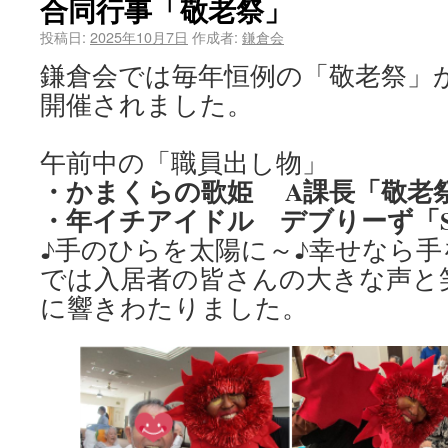
合同行事「敬老祭」
投稿日:
2025年10月7日
作成者:
鎌倉会
鎌倉会では毎年恒例の「敬老祭」が
開催されました。
午前中の「職員出し物」
・かまくらの歌姫 A課長「敬老
・年イチアイドル デブりーず「
♪手のひらを太陽に～♪幸せなら手
では入居者の皆さんの大きな声と
に響きわたりました。