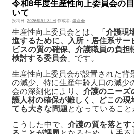
令和8年度生産性向上委員会の
いて
投稿日:
2026年5月31日
作成者:
鎌倉会
介護現
生産性向上委員会とは、「
進するために、入所・居住系サー
ビスの質の確保、介護職員の負担
検討する委員会
」です。
生産性向上委員会が設置された背
の減少、特に生産年齢人口の減少
介護のニーズ
会の深刻化により、
護人材の確保が難しく、どこの現
ても大きな問題
となっていること
介護の質を落とす
こうした中で、
ることが課題
となるため、人手不